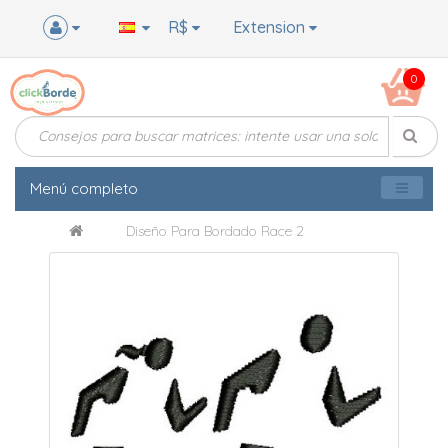
R$
Extension
0
Menú completo
Diseño Para Bordado Race 2