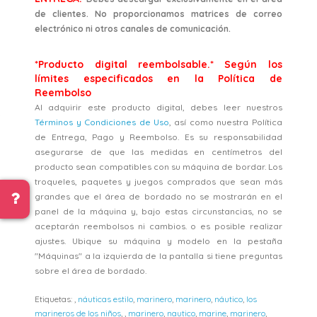
de clientes. No proporcionamos matrices de correo
electrónico ni otros canales de comunicación.
*Producto digital reembolsable.* Según los
límites especificados en la Política de
Reembolso
Al adquirir este producto digital, debes leer nuestros
Términos y Condiciones de Uso
, así como nuestra Política
de Entrega, Pago y Reembolso. Es su responsabilidad
asegurarse de que las medidas en centímetros del
producto sean compatibles con su máquina de bordar. Los
troqueles, paquetes y juegos comprados que sean más
grandes que el área de bordado no se mostrarán en el
panel de la máquina y, bajo estas circunstancias, no se
aceptarán reembolsos ni cambios. o es posible realizar
ajustes. Ubique su máquina y modelo en la pestaña
"Máquinas" a la izquierda de la pantalla si tiene preguntas
sobre el área de bordado.
Etiquetas:
,
náuticas estilo
,
marinero
,
marinero
,
náutico
,
los
marineros de los niños
,
,
marinero
,
nautico
,
marine
,
marinero
,