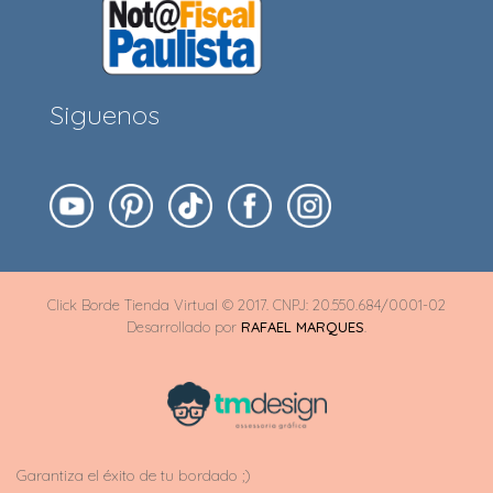
Siguenos
Click Borde Tienda Virtual © 2017. CNPJ: 20.550.684/0001-02
Desarrollado por
RAFAEL MARQUES
.
Garantiza el éxito de tu bordado ;)