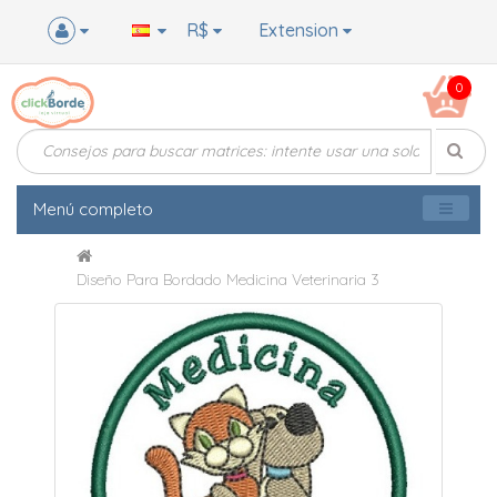
R$
Extension
0
Menú completo
Diseño Para Bordado Medicina Veterinaria 3