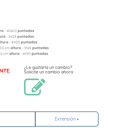
ra
- 40602
puntadas
tura
- 5628
puntadas
ltura
- 8905
puntadas
.00 cm
altura
- 3169
puntadas
50 cm
altura
- 4093
puntadas
¿Le gustaría un cambio?
NTE
Solicite un cambio ahora
Extensión