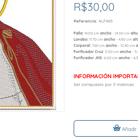
R$30,00
Referencia:
ALF465
Palla:
14.00 cm
ancho
- 14.00 cm
altu
Lavabo:
11.70 cm
ancho
- 4.80 cm
al
Corporal:
7.60 cm
ancho
- 12.40 cm
a
Purificador Cruz:
5.00 cm
ancho
- 5
Purificador JHS:
6.00 cm
ancho
- 6.
INFORMACIÓN IMPORTA
Set compuesto por 5 matrices
Añadir