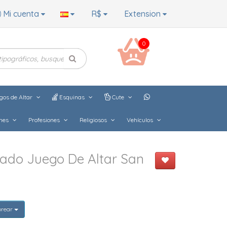
Mi cuenta
R$
Extension
0
gos de Altar
Esquinas
Cute
hes
Profesiones
Religiosos
Vehículos
ado Juego De Altar San
orear