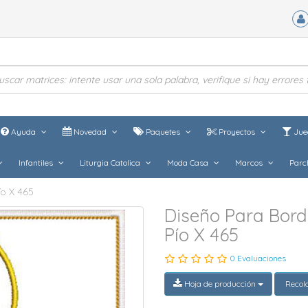
Ayuda
Novedad
Paquetes
Proyectos
Jue
Infantiles
Liturgia Catolica
Moda Casa
Marcos
Parc
ío X 465
Diseño Para Bord
Pío X 465
0 Evaluaciones
Hoja de producción
Recol