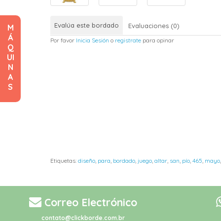
Evalúa este bordado
Evaluaciones (0)
M
Á
Por favor
Inicia Sesión
o
registrate
para opinar
Q
UI
N
A
S
Etiquetas:
diseño
,
para
,
bordado
,
juego
,
altar
,
san
,
pío
,
465
,
mayo
Correo Electrónico
contato@clickborde.com.br