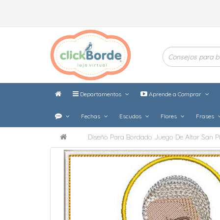
Departamentos
Aprende a Comprar
Fechas
Escudos
Flores
Frases
Diseño Para Bordado Juego De Altar San P