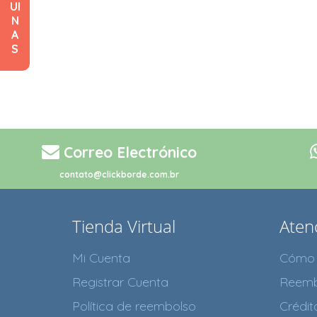
UI
N
A
S
Correo Electrónico
contato@clickborde.com.br
Tienda Virtual
Atenc
Mi Cuenta
Cómo 
Registrar Cuenta
Reemb
Política de reembolso
Crédi