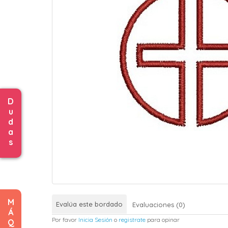
D
u
d
a
s
M
Evalúa este bordado
Evaluaciones (0)
Á
Por favor
Inicia Sesión
o
registrate
para opinar
Q