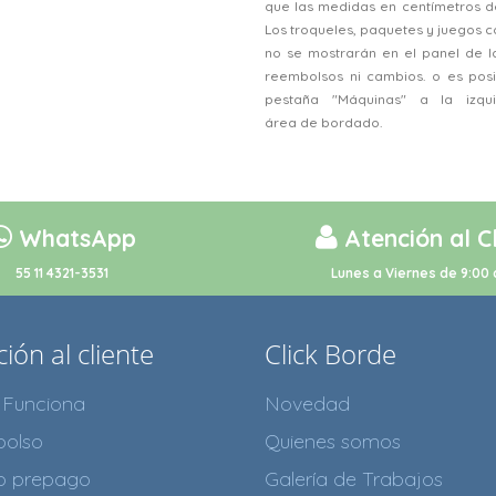
que las medidas en centímetros d
Los troqueles, paquetes y juegos
no se mostrarán en el panel de l
reembolsos ni cambios. o es posi
pestaña "Máquinas" a la izqu
área de bordado.
WhatsApp
Atención al C
55 11 4321-3531
Lunes a Viernes de 9:00 
ión al cliente
Click Borde
Funciona
Novedad
olso
Quienes somos
to prepago
Galería de Trabajos