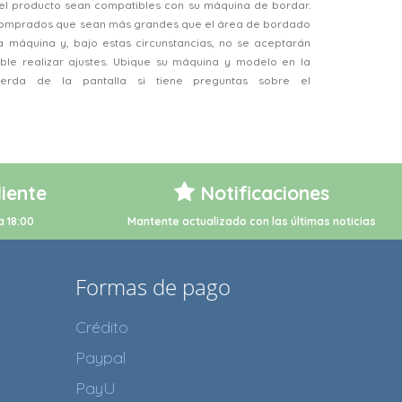
el producto sean compatibles con su máquina de bordar.
 comprados que sean más grandes que el área de bordado
a máquina y, bajo estas circunstancias, no se aceptarán
ble realizar ajustes. Ubique su máquina y modelo en la
ierda de la pantalla si tiene preguntas sobre el
liente
Notificaciones
a 18:00
Mantente actualizado con las últimas noticias
Formas de pago
Crédito
Paypal
PayU