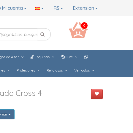
Mi cuenta
R$
Extension
0
gos de Altar
Esquinas
Cute
hes
Profesiones
Religiosos
Vehículos
ado Cross 4
orear