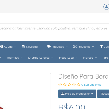
Ayuda
Novedad
Paquetes
Proyectos
Jue
Infantiles
Liturgia Catolica
Moda Casa
Marcos
Parc
Diseño Para Bord
0 Evaluaciones
Hoja de producción
Recol
R$6,00