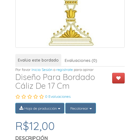
Evalúa este bordado
Evaluaciones (0)
Por favor
Inicia Sesión
o
registrate
para opinar
Diseño Para Bordado
Cáliz De 17 Cm
0 Evaluaciones
Hoja de producción
Recolorear
R$12,00
DESCRIPCIÓN