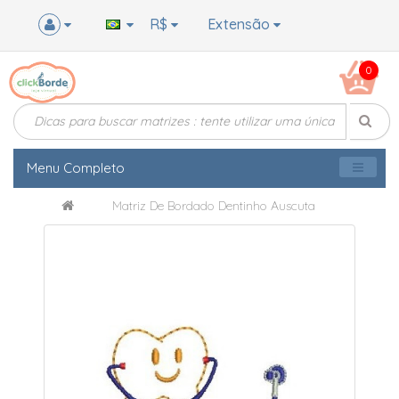
R$
Extensão
0
Menu Completo
Matriz De Bordado Dentinho Auscuta