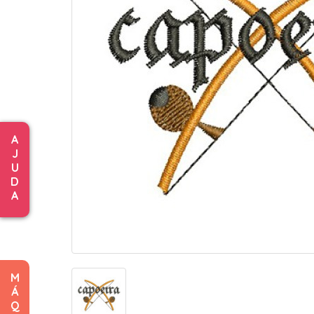
A
J
U
D
A
M
Á
Q