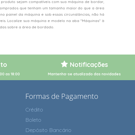
 produto sejam compatíveis com sua máquina de bordar,
s comprados que tenham um tamanho maior do que a área
o painel da máquina e sob essas circunstâncias, não há
veis. Localize sua máquina e modelo na aba "Máquinas" à
vidas sobre a área de bordado.
to
Notificações
00 as 18:00
Mantenha-se atualizado das novidades
Formas de Pagamento
Crédito
Boleto
Depósito Bancário