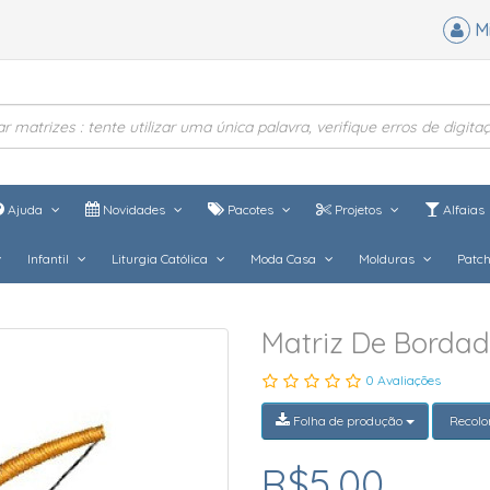
M
Ajuda
Novidades
Pacotes
Projetos
Alfaias
Infantil
Liturgia Católica
Moda Casa
Molduras
Patc
Matriz De Borda
0 Avaliações
Folha de produção
Recolo
R$5,00