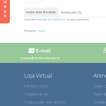
UI
N
A
Avalie este Bordado
Avaliações (0)
S
Você deve
acessar
ou
cadastrar-se
para comentar.
Etiquetas:
,
maio
E-mail
contato@clickborde.com.br
Loja Virtual
Aten
Minha conta
Veja 
Cadastre-se
Reemb
Política de reembolso
Crédit