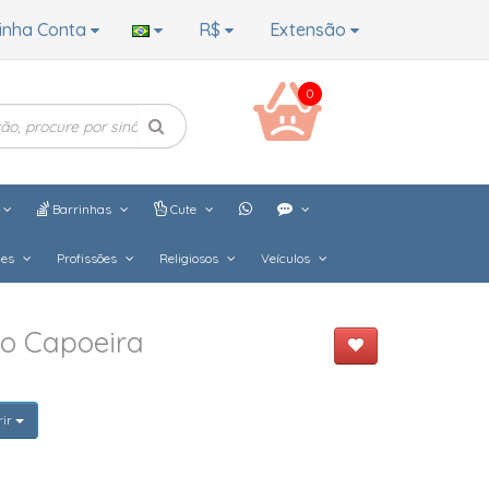
inha Conta
R$
Extensão
0
Barrinhas
Cute
hes
Profissões
Religiosos
Veículos
do Capoeira
rir