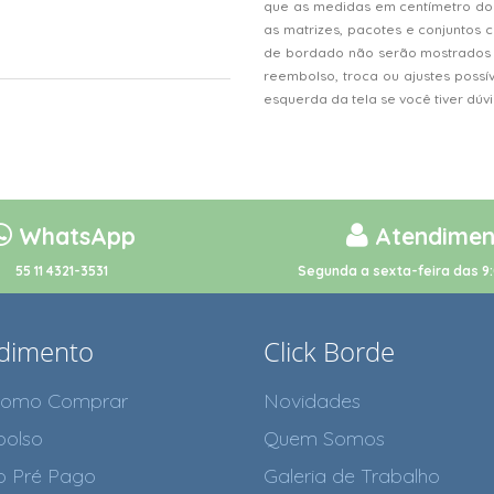
que as medidas em centímetro do
as matrizes, pacotes e conjunto
de bordado não serão mostrados n
reembolso, troca ou ajustes possí
esquerda da tela se você tiver dú
WhatsApp
Atendimen
55 11 4321-3531
Segunda a sexta-feira das 9:
dimento
Click Borde
como Comprar
Novidades
olso
Quem Somos
o Pré Pago
Galeria de Trabalho