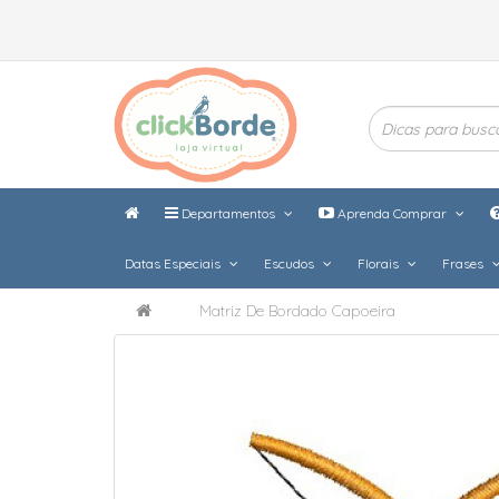
Departamentos
Aprenda Comprar
Datas Especiais
Escudos
Florais
Frases
Matriz De Bordado Capoeira