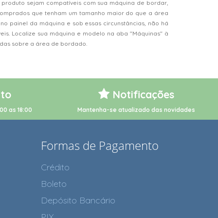
 produto sejam compatíveis com sua máquina de bordar,
s comprados que tenham um tamanho maior do que a área
o painel da máquina e sob essas circunstâncias, não há
veis. Localize sua máquina e modelo na aba "Máquinas" à
vidas sobre a área de bordado.
to
Notificações
00 as 18:00
Mantenha-se atualizado das novidades
Formas de Pagamento
Crédito
Boleto
Depósito Bancário
PIX