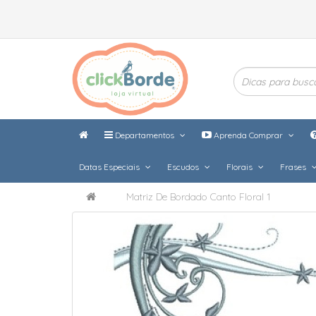
Departamentos
Aprenda Comprar
Datas Especiais
Escudos
Florais
Frases
Matriz De Bordado Canto Floral 1