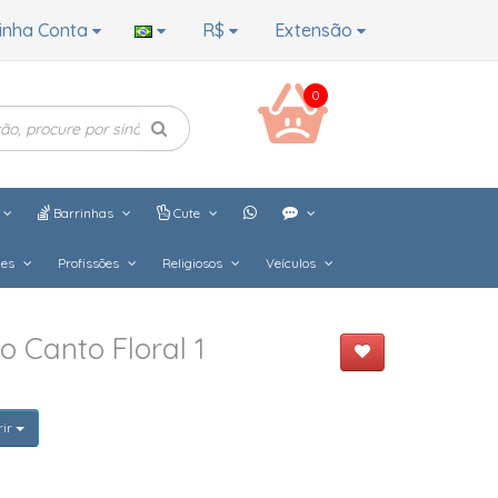
inha Conta
R$
Extensão
0
Barrinhas
Cute
hes
Profissões
Religiosos
Veículos
 Canto Floral 1
rir