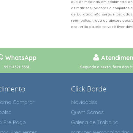
que as medidas em centímetro do
as matrizes, pacotes e conjunto
de bordado não serão mostrados n
reembolso, troca ou ajustes possí
esquerda da tela se você tiver dú
WhatsApp
Atendimen
55 11 4321-3531
Segunda a sexta-feira das 9:
dimento
Click Borde
como Comprar
Novidades
olso
Quem Somos
o Pré Pago
Galeria de Trabalho
tas Frequentes
Matrizes Personalizadas