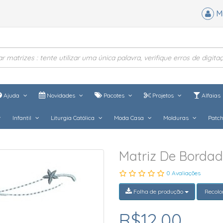
M
Ajuda
Novidades
Pacotes
Projetos
Alfaias
Infantil
Liturgia Católica
Moda Casa
Molduras
Patc
Matriz De Bordado
0 Avaliações
Folha de produção
Recolo
R$12,00