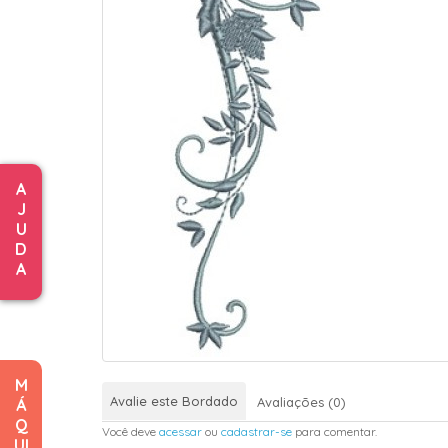
A
J
U
D
A
M
Avalie este Bordado
Avaliações (0)
Á
Q
Você deve
acessar
ou
cadastrar-se
para comentar.
UI