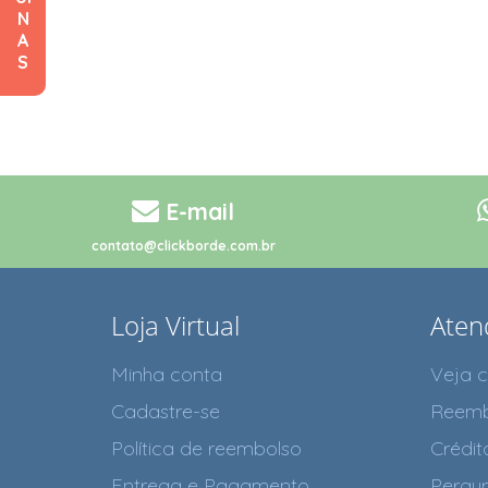
N
A
S
E-mail
contato@clickborde.com.br
Loja Virtual
Aten
Minha conta
Veja 
Cadastre-se
Reemb
Política de reembolso
Crédit
Entrega e Pagamento
Pergun